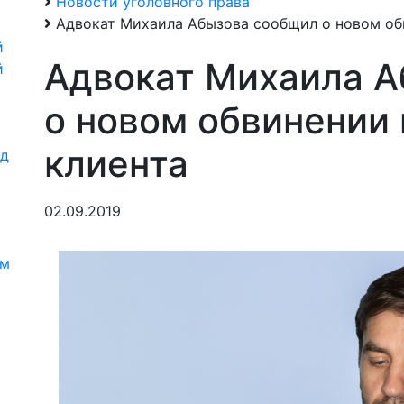
Новости уголовного права
Адвокат Михаила Абызова сообщил о новом обв
й
Адвокат Михаила 
й
о новом обвинении 
клиента
од
02.09.2019
и
ям