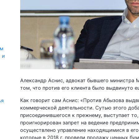
ям
 и
Александр Аснис, адвокат бывшего министра 
том, что против его клиента было выдвинуто е
Как говорит сам Аснис: «Против Абызова выдв
ья
коммерческой деятельности. Сутью этого доба
присоединившегося к прежнему, выступает то
проигнорирован запрет на ведение предприни
осуществлено управление находящимися в его
которые в 2018 г. провели продажу ценных бу