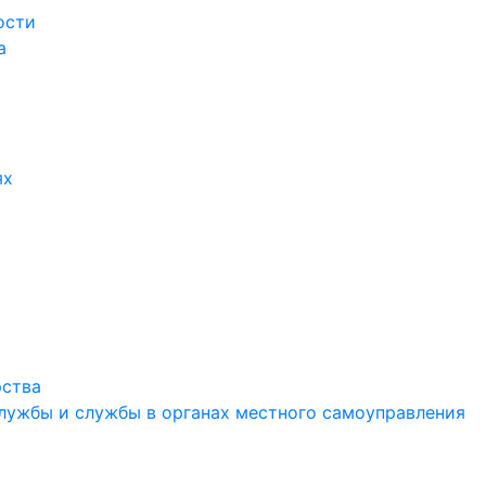
ости
а
ях
рства
службы и службы в органах местного самоуправления