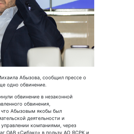
Михаила Абызова, сообщил прессе о
ще одно обвинение.
инули обвинение в незаконной
вленного обвинения,
, что Абызовым якобы был
мательской деятельности и
 управлении компаниями, через
маг ОАВ «Сибэко» в пользу АО ЯСРК и