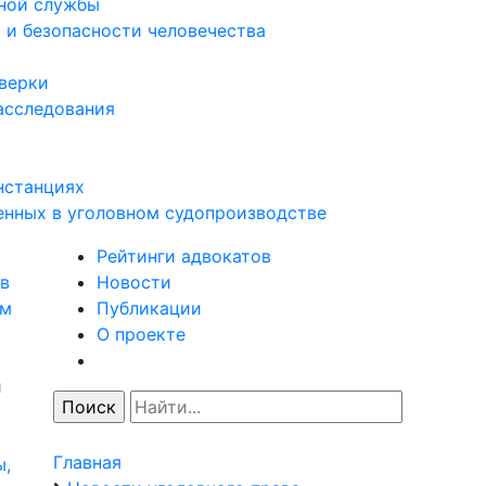
нной службы
 и безопасности человечества
оверки
асследования
нстанциях
енных в уголовном судопроизводстве
Рейтинги адвокатов
в
Новости
ям
Публикации
О проекте
и
Главная
ы,