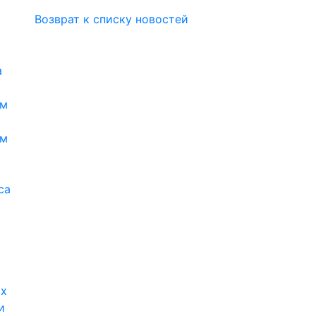
Возврат к списку новостей
а
ям
ям
са
ых
и