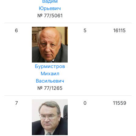
Вадим
Юрьевич
№ 77/5061
6
5
16115
Бурмистров
Михаил
Васильевич
№ 77/1265
7
0
11559