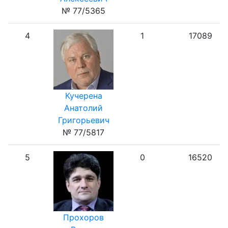
№ 77/5365
4
1
17089
Кучерена
Анатолий
Григорьевич
№ 77/5817
5
0
16520
Прохоров