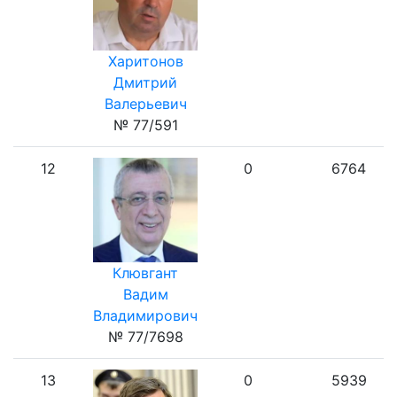
Харитонов
Дмитрий
Валерьевич
№ 77/591
12
0
6764
Клювгант
Вадим
Владимирович
№ 77/7698
13
0
5939