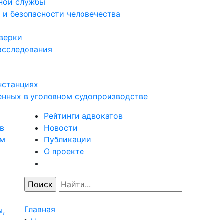
нной службы
 и безопасности человечества
оверки
асследования
нстанциях
енных в уголовном судопроизводстве
Рейтинги адвокатов
в
Новости
ям
Публикации
О проекте
и
Главная
ы,