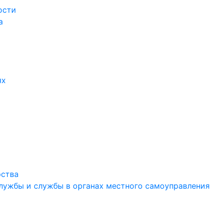
ости
а
ях
рства
службы и службы в органах местного самоуправления