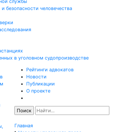
нной службы
 и безопасности человечества
оверки
асследования
нстанциях
енных в уголовном судопроизводстве
Рейтинги адвокатов
в
Новости
ям
Публикации
О проекте
и
Главная
ы,