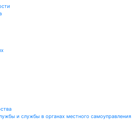
ости
а
ях
рства
службы и службы в органах местного самоуправления