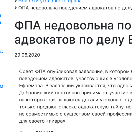
Новости уголовного права
ФПА недовольна поведением адвокатов по дел
й
ФПА недовольна п
й
адвокатов по делу
од
29.06.2020
Совет ФПА опубликовал заявление, в котором
и
поведением адвокатов, участвующих в уголов
Ефремова. В заявлении указывается, что адво
ям
Добровинский постоянно принимают участие в
на которых разглашаются детали уголовного д
только предают огласке адвокатскую тайну, н
не совместимые с существом своей профессии
для своего «пиара».