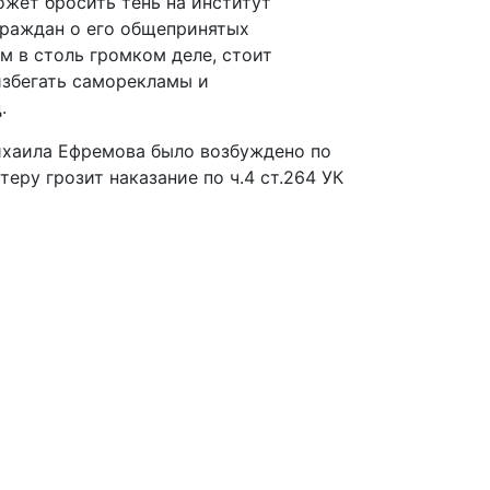
ожет бросить тень на институт
граждан о его общепринятых
м в столь громком деле, стоит
избегать саморекламы и
.
ихаила Ефремова было возбуждено по
еру грозит наказание по ч.4 ст.264 УК