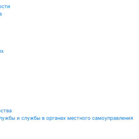
ости
а
ях
рства
службы и службы в органах местного самоуправления