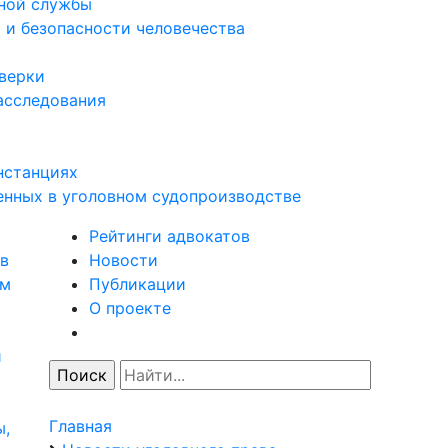
нной службы
 и безопасности человечества
оверки
асследования
нстанциях
енных в уголовном судопроизводстве
Рейтинги адвокатов
в
Новости
ям
Публикации
О проекте
и
Главная
ы,