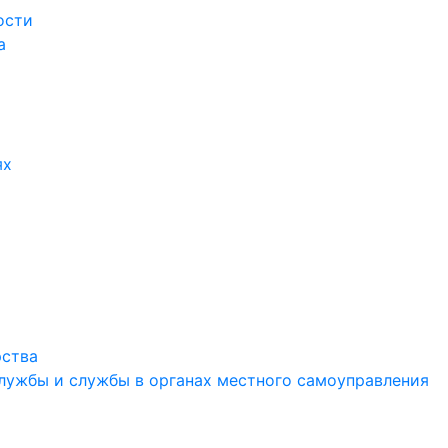
ости
а
ях
рства
службы и службы в органах местного самоуправления