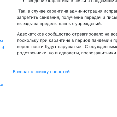
введение карантина в связи с пандемиями
Так, в случае карантина администрация испр
запретить свидания, получение передач и пис
выезды за пределы данных учреждений.
Адвокатское сообщество отреагировало на во
поскольку при карантине в период пандемии 
ям
вероятности будут нарушаться. С осужденными
 и
родственники, но и адвокаты, правозащитники
Возврат к списку новостей
ья