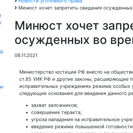
Новости уголовного права
Минюст хочет запретить свидания осужденных
й
Минюст хочет запр
й
осужденных во вре
од
08.11.2021
Министерство юстиции РФ внесло на обществе
и
ст.85 УИК РФ и другие законы, расширяющие п
исправительных учреждениях режима особых у
ям
следующие основания для введения данного р
захват заложников;
совершение теракта;
угроза нападения на исправительное учре
введение режима повышенной готовности