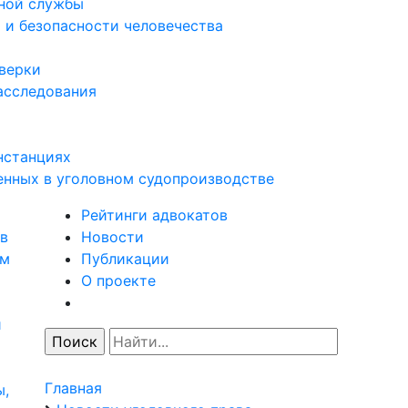
нной службы
 и безопасности человечества
оверки
асследования
нстанциях
енных в уголовном судопроизводстве
Рейтинги адвокатов
в
Новости
ям
Публикации
О проекте
и
Главная
ы,