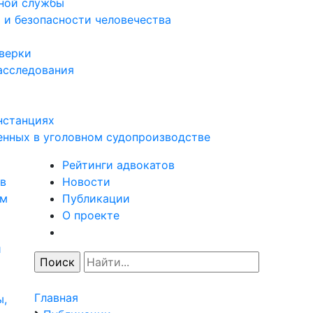
нной службы
 и безопасности человечества
оверки
асследования
нстанциях
енных в уголовном судопроизводстве
Рейтинги адвокатов
в
Новости
ям
Публикации
О проекте
и
Главная
ы,