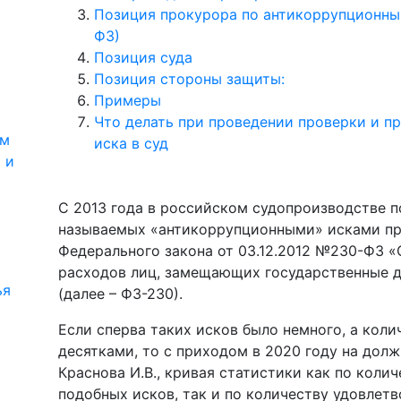
Позиция прокурора по антикоррупционным
ФЗ)
Позиция суда
Позиция стороны защиты:
Примеры
Что делать при проведении проверки и п
ям
иска в суд
 и
С 2013 года в российском судопроизводстве п
называемых «антикоррупционными» исками про
Федерального закона от 03.12.2012 №230-ФЗ «
расходов лиц, замещающих государственные д
ья
(далее – ФЗ-230).
Если сперва таких исков было немного, а кол
десятками, то с приходом в 2020 году на дол
Краснова И.В., кривая статистики как по кол
подобных исков, так и по количеству удовлет