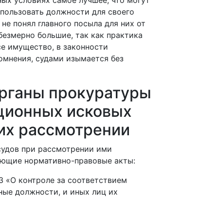
ных условиях самое лучшее, что могут
спользовать должности для своего
 не понял главного посыла для них от
 безмерно большие, так как практика
се имущество, в законности
омнения, судами изымается без
органы прокуратуры
ционных исковых
 их рассмотрении
 судов при рассмотрении ими
ующие нормативно-правовые акты:
З «О контроле за соответствием
ые должности, и иных лиц их