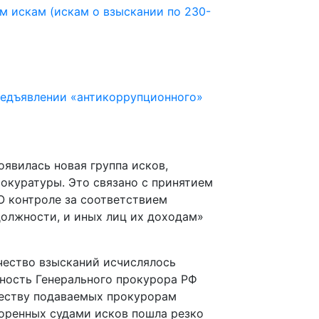
 искам (искам о взыскании по 230-
редъявлении «антикоррупционного»
оявилась новая группа исков,
куратуры. Это связано с принятием
О контроле за соответствием
олжности, и иных лиц их доходам»
ичество взысканий исчислялось
жность Генерального прокурора РФ
ичеству подаваемых прокурорам
воренных судами исков пошла резко