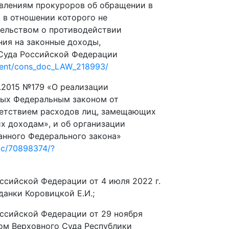
явлениям прокуроров об обращении в
 в отношении которого не
тельством о противодействии
ния на законные доходы,
Суда Российской Федерации
ment/cons_doc_LAW_218993/
4.2015 №179 «О реализации
ных Федеральным законом от
ветствием расходов лиц, замещающих
х доходам», и об организации
анного Федерального закона»
doc/70898374/?
ссийской Федерации от 4 июля 2022 г.
данки Коровицкой Е.И.;
ссийской Федерации от 29 ноября
осом Верховного Суда Республики