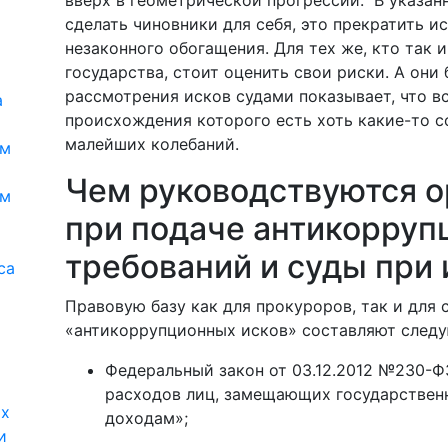
вверх в геометрической прогрессии. В указан
сделать чиновники для себя, это прекратить и
незаконного обогащения. Для тех же, кто так и
государства, стоит оценить свои риски. А они
рассмотрения исков судами показывает, что в
а
происхождения которого есть хоть какие-то с
малейших колебаний.
ям
Чем руководствуются 
ям
при подаче антикорруп
требований и суды при
са
Правовую базу как для прокуроров, так и для
«антикоррупционных исков» составляют след
Федеральный закон от 03.12.2012 №230-Ф
расходов лиц, замещающих государственн
ых
доходам»;
и