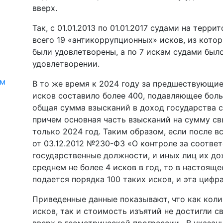
вверх.
Так, с 01.01.2013 по 01.01.2017 судами на тер
всего 19 «антикоррупционных» исков, из кото
были удовлетворены, а по 7 искам судами был
удовлетворении.
ям
В то же время к 2024 году за предшествующие
исков составило более 400, подавляющее бол
общая сумма взысканий в доход государства с
причем основная часть взысканий на сумму св
только 2024 год. Таким образом, если после в
от 03.12.2012 №230-ФЗ «О контроле за соотв
государственные должности, и иных лиц их д
среднем не более 4 исков в год, то в настоя
подается порядка 100 таких исков, и эта цифра
Приведенные данные показывают, что как кол
исков, так и стоимость изъятий не достигли с