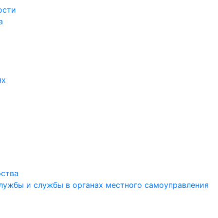
ости
а
ях
рства
службы и службы в органах местного самоуправления