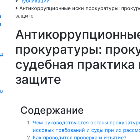
Публикации
Антикоррупционные иски прокуратуры: прокуро
защите
й
й
Антикоррупционные
прокуратуры: прок
од
судебная практика 
защите
и
ям
Содержание
Чем руководствуются органы прокуратур
исковых требований и суды при их рассм
Как проводится проверка и изъятие?