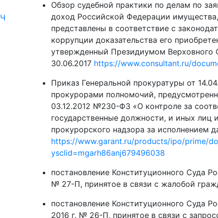
Обзор судебной практики по делам по за
доход Российской Федерации имущества,
ПЧ
представлены в соответствие с законода
коррупции доказательства его приобрете
утвержденный Президиумом Верховного 
30.06.2017
https://www.consultant.ru/docu
Приказ Генеральной прокуратуры от 14.0
прокурорами полномочий, предусмотрен
03.12.2012 №230-ФЗ «О контроле за соот
государственные должности, и иных лиц и
прокурорского надзора за исполнением д
https://www.garant.ru/products/ipo/prime/
ysclid=mgarh86anj679496038
постановление Конституционного Суда Ро
№ 27-П, принятое в связи с жалобой граж
постановление Конституционного Суда Ро
2016 г. № 26-П, принятое в связи с запр